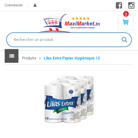
Connexion
0
PR
O
DU
IT(
S)
-
Home
Produits
Lilas Extra Papier Hygiénique 12
0
,
00
0
DT