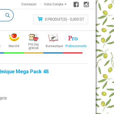
Connexion
Votre Compte
0
PRODUIT(S) - 0
,000 DT
P’tit Dej
x
Marché
Bureautique
Professionnels
@Work
giénique Mega Pack 48
prix