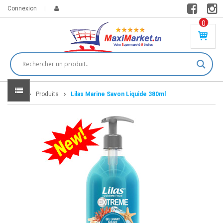
Connexion
0
PR
O
DU
IT(
S)
-
Home
Produits
Lilas Marine Savon Liquide 380ml
0
,
00
0
DT