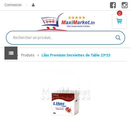
Connexion
0
PR
O
DU
IT(
S)
-
Home
Produits
Lilas Premium Serviettes de Table 23*23
0
,
00
0
DT