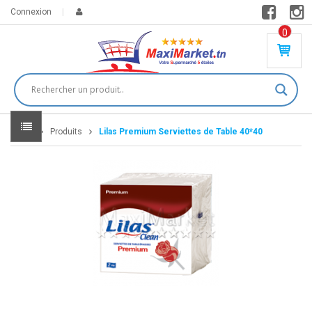
Connexion
0
PR
O
DU
IT(
S)
-
Home
Produits
Lilas Premium Serviettes de Table 40*40
0
,
00
0
DT