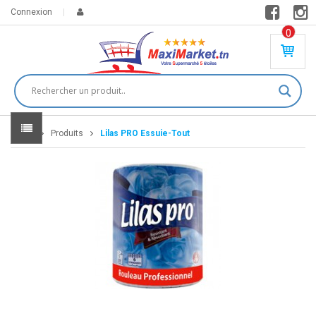
Connexion
0
PR
O
DU
IT(
S)
-
Home
Produits
Lilas PRO Essuie-Tout
0
,
00
0
DT