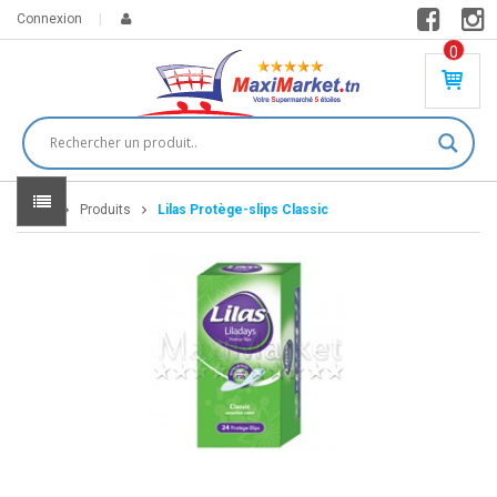
Connexion
0
PR
O
DU
IT(
S)
-
Home
Produits
Lilas Protège-slips Classic
0
,
00
0
DT