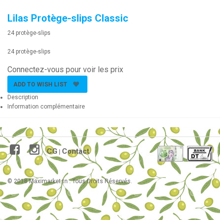
Lilas Protège-slips Classic
24 protège-slips
24 protège-slips
Connectez-vous pour voir les prix
ADD TO WISH LIST
Description
Information complémentaire
CG
Contact
|
© 2018 Maximarket.tn . Tous Droits Réservés.