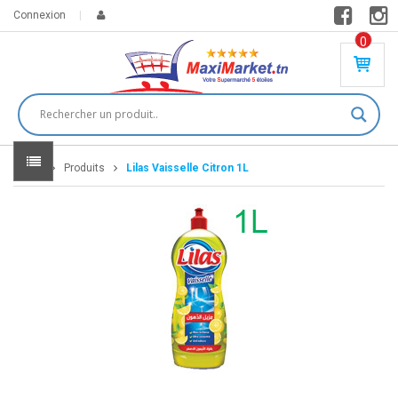
Connexion
0
PR
O
DU
IT(
S)
-
Home
Produits
Lilas Vaisselle Citron 1L
0
,
00
0
DT