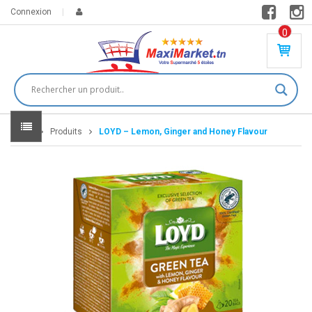
Connexion
0
PR
O
DU
IT(
S)
-
Home
Produits
LOYD – Lemon, Ginger and Honey Flavour
0
,
00
0
DT