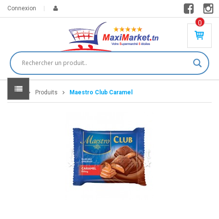
Connexion
0
PR
O
DU
IT(
S)
-
Home
Produits
Maestro Club Caramel
0
,
00
0
DT