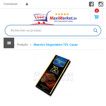
Connexion
0
PR
O
DU
IT(
S)
-
Home
Produits
Maestro Dégustation 72% Cacao
0
,
00
0
DT