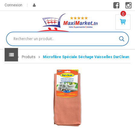
Connexion
0
PR
O
DU
IT(
S)
-
Home
Produits
Microfibre Spéciale Séchage Vaisselles DarClean
0
,
00
0
DT