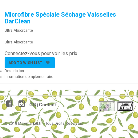
Microfibre Spéciale Séchage Vaisselles
DarClean
Ultra Absorbante
Ultra Absorbante
Connectez-vous pour voir les prix
ADD TO WISH LIST
Description
Information complémentaire
CG
Contact
|
© 2018 Maximarket.tn . Tous Droits Réservés.