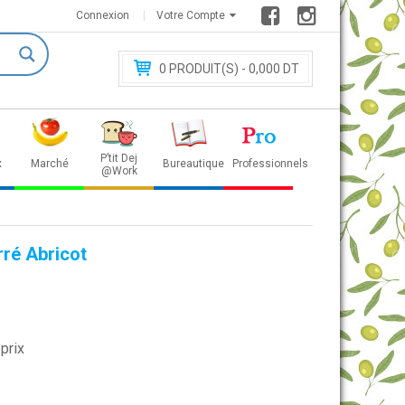
Connexion
Votre Compte
0
PRODUIT(S) - 0
,000 DT
P’tit Dej
x
Marché
Bureautique
Professionnels
@Work
rré Abricot
prix