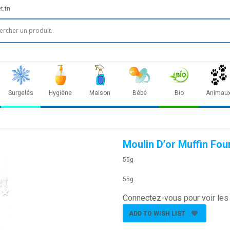
t.tn
Surgelés
Hygiène
Maison
Bébé
Bio
Animau
Moulin D’or Muffin Fou
55g
55g
Connectez-vous pour voir les 
ADD TO WISH LIST