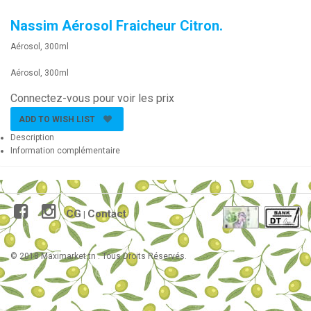
Nassim Aérosol Fraicheur Citron.
Aérosol, 300ml
Aérosol, 300ml
Connectez-vous pour voir les prix
ADD TO WISH LIST
Description
Information complémentaire
CG
Contact
|
© 2018 Maximarket.tn . Tous Droits Réservés.