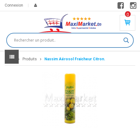
Connexion
0
PR
O
DU
IT(
S)
-
Home
Produits
Nassim Aérosol Fraicheur Citron.
0
,
00
0
DT