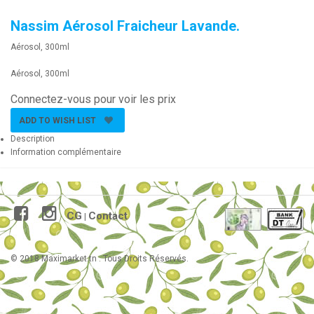
Nassim Aérosol Fraicheur Lavande.
Aérosol, 300ml
Aérosol, 300ml
Connectez-vous pour voir les prix
ADD TO WISH LIST
Description
Information complémentaire
CG
Contact
|
© 2018 Maximarket.tn . Tous Droits Réservés.