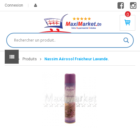
Connexion
0
PR
O
DU
IT(
S)
-
Home
Produits
Nassim Aérosol Fraicheur Lavande.
0
,
00
0
DT