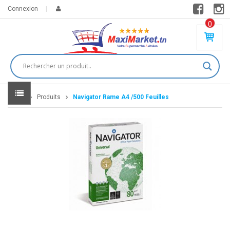
Connexion
0
PR
O
DU
IT(
S)
-
Home
Produits
Navigator Rame A4 /500 Feuilles
0
,
00
0
DT