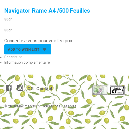
Navigator Rame A4 /500 Feuilles
80gr
80gr
Connectez-vous pour voir les prix
ADD TO WISH LIST
Description
Information complémentaire
CG
Contact
|
© 2018 Maximarket.tn . Tous Droits Réservés.