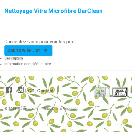
Nettoyage Vitre Microfibre DarClean
.
.
Connectez-vous pour voir les prix
ADD TO WISH LIST
Description
Information complémentaire
CG
Contact
|
© 2018 Maximarket.tn . Tous Droits Réservés.