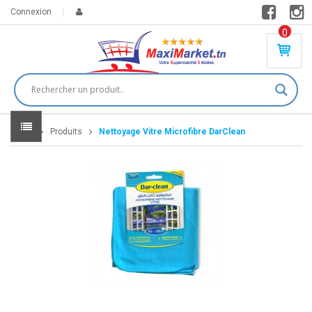
Connexion
0
PR
O
DU
IT(
S)
-
Home
Produits
Nettoyage Vitre Microfibre DarClean
0
,
00
0
DT