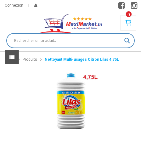
Connexion
0
PR
O
DU
IT(
S)
-
Home
Produits
Nettoyant Multi-usages Citron Lilas 4,75L
0
,
00
0
DT