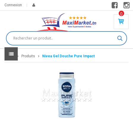
Connexion
0
PR
O
DU
IT(
S)
-
Home
Produits
Nivea Gel Douche Pure Impact
0
,
00
0
DT