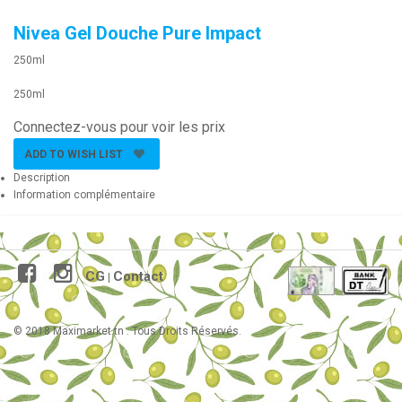
Nivea Gel Douche Pure Impact
250ml
250ml
Connectez-vous pour voir les prix
ADD TO WISH LIST
Description
Information complémentaire
CG
Contact
|
© 2018 Maximarket.tn . Tous Droits Réservés.