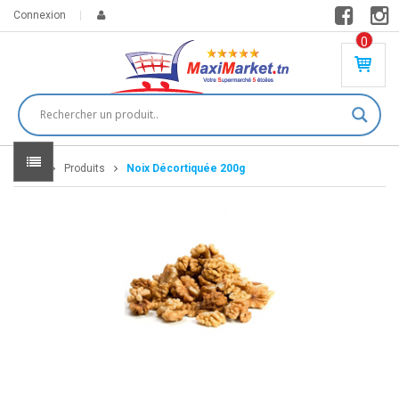
Connexion
0
PR
O
DU
IT(
S)
-
Home
Produits
Noix Décortiquée 200g
0
,
00
0
DT