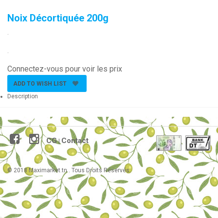
Noix Décortiquée 200g
.
.
Connectez-vous pour voir les prix
ADD TO WISH LIST
Description
CG
Contact
|
© 2018 Maximarket.tn . Tous Droits Réservés.