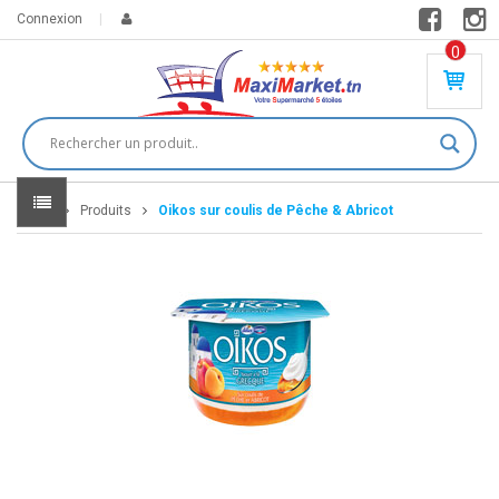
Connexion
0
PR
O
DU
IT(
S)
-
Home
Produits
Oikos sur coulis de Pêche & Abricot
0
,
00
0
DT