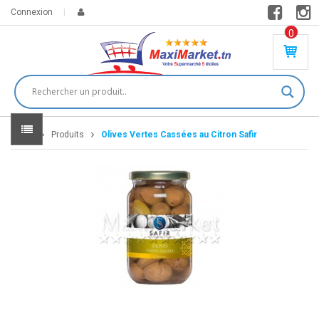
Connexion
0
PR
O
DU
IT(
S)
-
Home
Produits
Olives Vertes Cassées au Citron Safir
0
,
00
0
DT