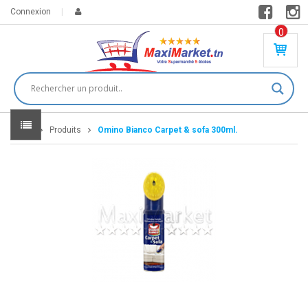
Connexion
0
PR
O
DU
IT(
S)
-
Home
Produits
Omino Bianco Carpet & sofa 300ml.
0
,
00
0
DT