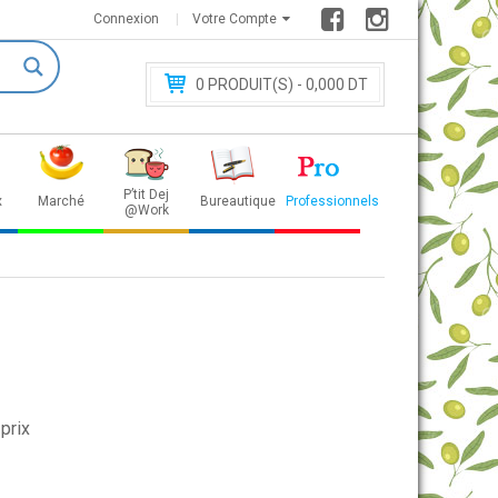
Connexion
Votre Compte
0
PRODUIT(S) - 0
,000 DT
P’tit Dej
x
Marché
Bureautique
Professionnels
@Work
prix