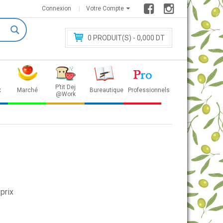
Connexion
Votre Compte
0
PRODUIT(S) - 0
,000 DT
P’tit Dej
x
Marché
Bureautique
Professionnels
@Work
prix