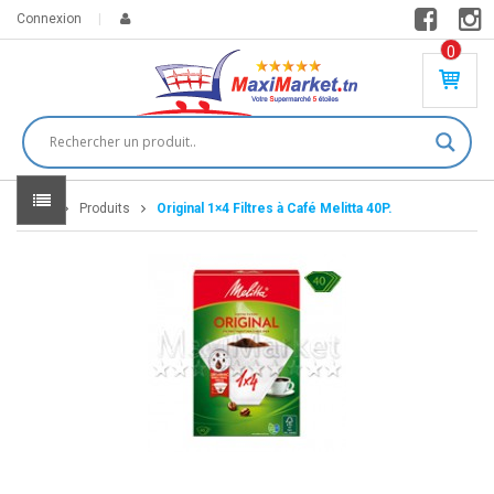
Connexion
0
PR
O
DU
IT(
S)
-
Home
Produits
Original 1×4 Filtres à Café Melitta 40P.
0
,
00
0
DT