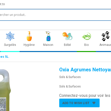
t.tn
Surgelés
Hygiène
Maison
Bébé
Bio
Animau
ces 5L.
Oxia Agrumes Nettoyan
Sols & Surfaces
Sols & Surfaces
Connectez-vous pour voir les 
ADD TO WISH LIST