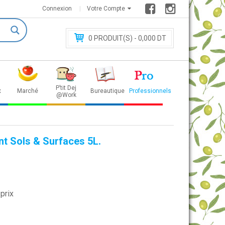
Connexion
Votre Compte
0
PRODUIT(S) - 0
,000 DT
P’tit Dej
x
Marché
Bureautique
Professionnels
@Work
t Sols & Surfaces 5L.
prix