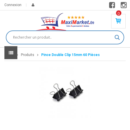
Connexion
0
PR
O
DU
IT(
S)
-
Home
Produits
Pince Double Clip 15mm 60 Pièces
0
,
00
0
DT