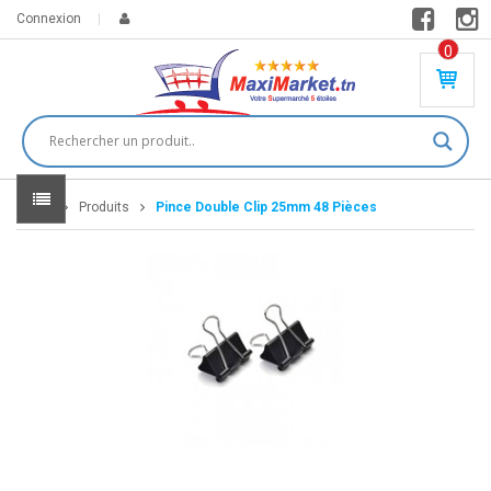
Connexion
0
PR
O
DU
IT(
S)
-
Home
Produits
Pince Double Clip 25mm 48 Pièces
0
,
00
0
DT