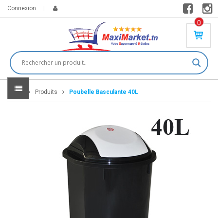
Connexion
0
PR
O
DU
IT(
S)
-
Home
Produits
Poubelle Basculante 40L
0
,
00
0
DT