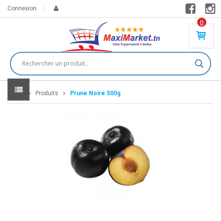
Connexion
0
PR
O
DU
IT(
S)
-
Home
Produits
Prune Noire 500g
0
,
00
0
DT