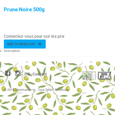
Prune Noire 500g
.
.
Connectez-vous pour voir les prix
ADD TO WISH LIST
Description
CG
Contact
|
© 2018 Maximarket.tn . Tous Droits Réservés.