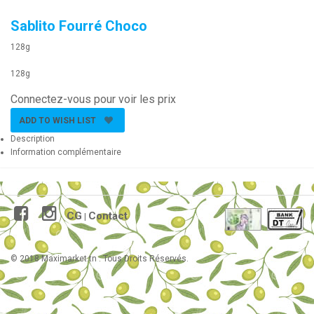
Sablito Fourré Choco
128g
128g
Connectez-vous pour voir les prix
ADD TO WISH LIST
Description
Information complémentaire
CG
Contact
|
© 2018 Maximarket.tn . Tous Droits Réservés.