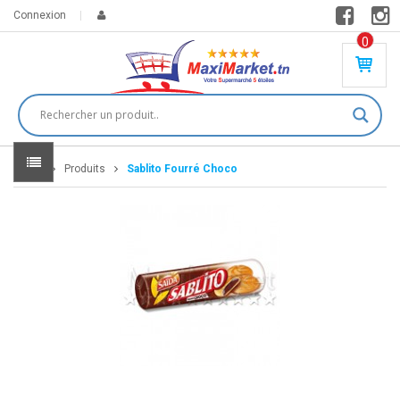
Connexion
0
PR
O
DU
IT(
S)
-
Home
Produits
Sablito Fourré Choco
0
,
00
0
DT