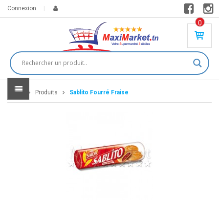
Connexion
0
PR
O
DU
IT(
S)
-
Home
Produits
Sablito Fourré Fraise
0
,
00
0
DT