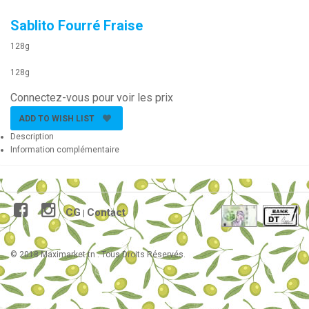
Sablito Fourré Fraise
128g
128g
Connectez-vous pour voir les prix
ADD TO WISH LIST
Description
Information complémentaire
CG
Contact
|
© 2018 Maximarket.tn . Tous Droits Réservés.