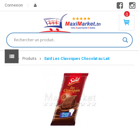
Connexion
0
PR
O
DU
IT(
S)
-
Home
Produits
Saïd Les Classiques Chocolat au Lait
0
,
00
0
DT