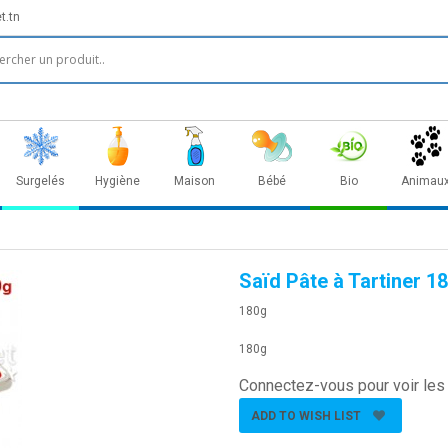
t.tn
Surgelés
Hygiène
Maison
Bébé
Bio
Animau
Saïd Pâte à Tartiner 1
180g
180g
Connectez-vous pour voir les 
ADD TO WISH LIST