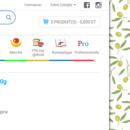
Connexion
Votre Compte
0
PRODUIT(S) - 0
,000 DT
P’tit Dej
x
Marché
Bureautique
Professionnels
@Work
80g
prix