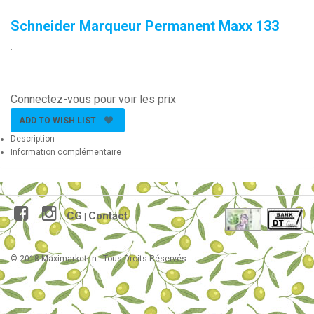
Schneider Marqueur Permanent Maxx 133
.
.
Connectez-vous pour voir les prix
ADD TO WISH LIST
Description
Information complémentaire
CG
Contact
|
© 2018 Maximarket.tn . Tous Droits Réservés.