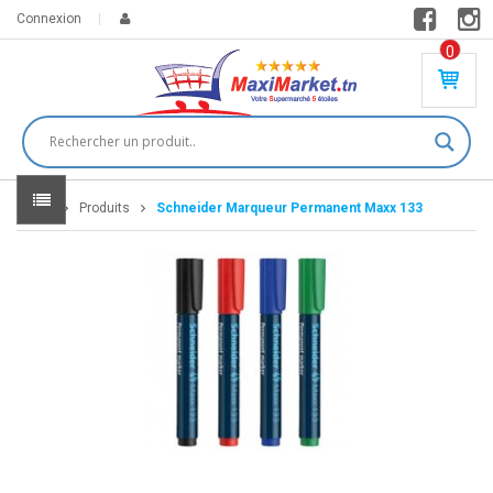
Connexion
0
PR
O
DU
IT(
S)
-
Home
Produits
Schneider Marqueur Permanent Maxx 133
0
,
00
0
DT