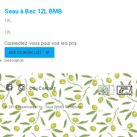
Seau à Bec 12L BMB
12L
12L
Connectez-vous pour voir les prix
ADD TO WISH LIST
Description
CG
Contact
|
© 2018 Maximarket.tn . Tous Droits Réservés.