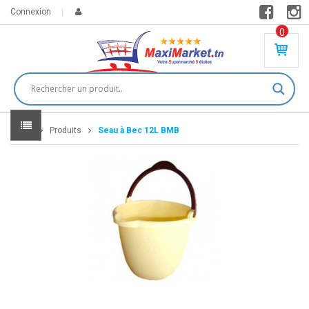
Connexion
0
PR
O
DU
IT(
S)
-
Home
Produits
Seau à Bec 12L BMB
0
,
00
0
DT