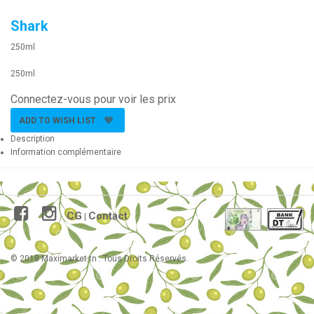
Shark
250ml
250ml
Connectez-vous pour voir les prix
ADD TO WISH LIST
Description
Information complémentaire
CG
Contact
|
© 2018 Maximarket.tn . Tous Droits Réservés.