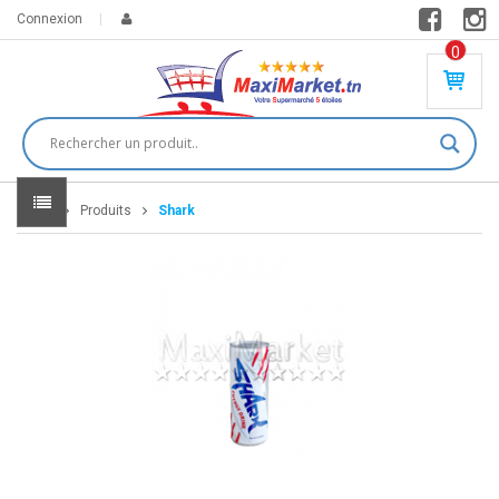
Connexion
0
PR
O
DU
IT(
S)
-
Home
Produits
Shark
0
,
00
0
DT