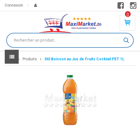
Connexion
0
PR
O
DU
IT(
S)
-
Home
Produits
Stil Boisson au Jus de Fruits Cocktail PET 1L
0
,
00
0
DT