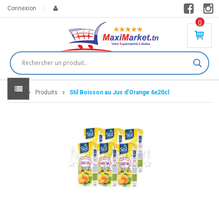
Connexion
0
PR
O
DU
IT(
S)
-
Home
Produits
Stil Boisson au Jus d’Orange 6x20cl
0
,
00
0
DT