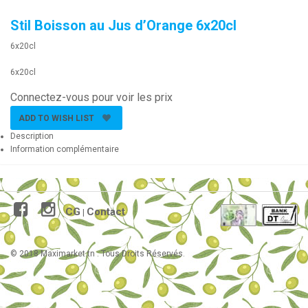
Stil Boisson au Jus d’Orange 6x20cl
6x20cl
6x20cl
Connectez-vous pour voir les prix
ADD TO WISH LIST
Description
Information complémentaire
CG
Contact
|
© 2018 Maximarket.tn . Tous Droits Réservés.