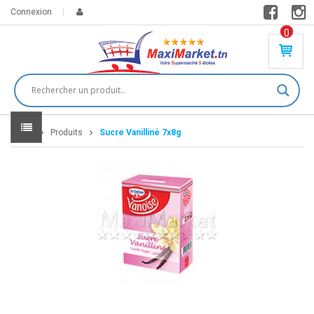
Connexion
0
PR
O
DU
IT(
S)
-
Home
Produits
Sucre Vanilliné 7x8g
0
,
00
0
DT