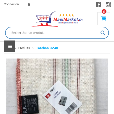
Connexion
0
PR
O
DU
IT(
S)
-
Home
Produits
Torchon 25*40
0
,
00
0
DT