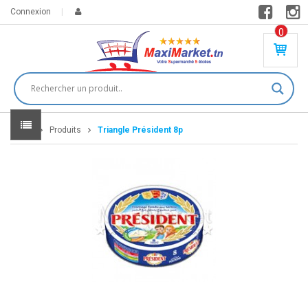
Connexion
0
PR
O
DU
IT(
S)
-
Home
Produits
Triangle Président 8p
0
,
00
0
DT