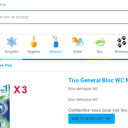
t.tn
Surgelés
Hygiène
Maison
Bébé
Bio
Animau
ve Pine
Trio General Bloc WC 
Bloc Nettoyant WC
Bloc Nettoyant WC
Connectez-vous pour voir les 
ADD TO WISH LIST