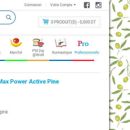
Connexion
Votre Compte
0
PRODUIT(S) - 0
,000 DT
P’tit Dej
x
Marché
Bureautique
Professionnels
@Work
Max Power Active Pine
prix