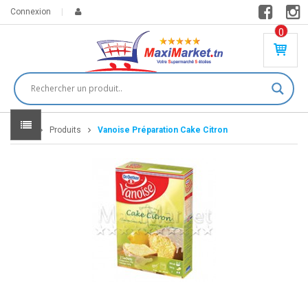
Connexion
0
PR
O
DU
IT(
S)
-
Home
Produits
Vanoise Préparation Cake Citron
0
,
00
0
DT