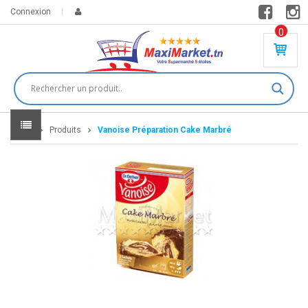
Connexion
0
PR
O
DU
IT(
S)
-
Home
Produits
Vanoise Préparation Cake Marbré
0
,
00
0
DT