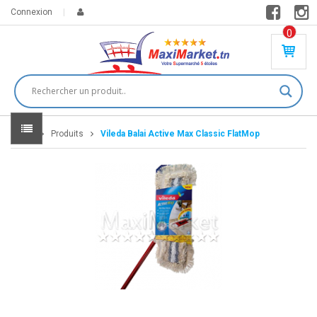
Connexion
0
PR
O
DU
IT(
S)
-
Home
Produits
Vileda Balai Active Max Classic FlatMop
0
,
00
0
DT