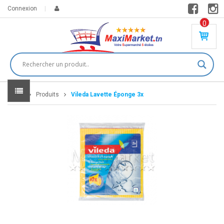
Connexion
0
PR
O
DU
IT(
S)
-
Home
Produits
Vileda Lavette Éponge 3x
0
,
00
0
DT