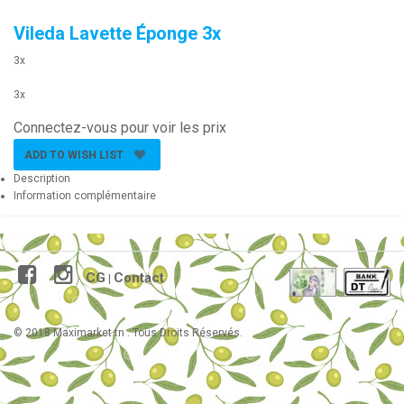
Vileda Lavette Éponge 3x
3x
3x
Connectez-vous pour voir les prix
ADD TO WISH LIST
Description
Information complémentaire
CG
Contact
|
© 2018 Maximarket.tn . Tous Droits Réservés.