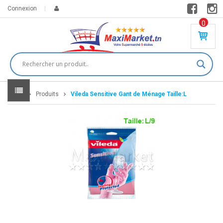
Connexion
0
PR
O
DU
IT(
S)
-
Home
Produits
Vileda Sensitive Gant de Ménage Taille:L
0
,
00
0
DT