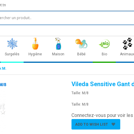
t.tn
Surgelés
Hygiène
Maison
Bébé
Bio
Animau
e:M.
Vileda Sensitive Gant 
Taille: M/8
Taille: M/8
Connectez-vous pour voir les 
ADD TO WISH LIST