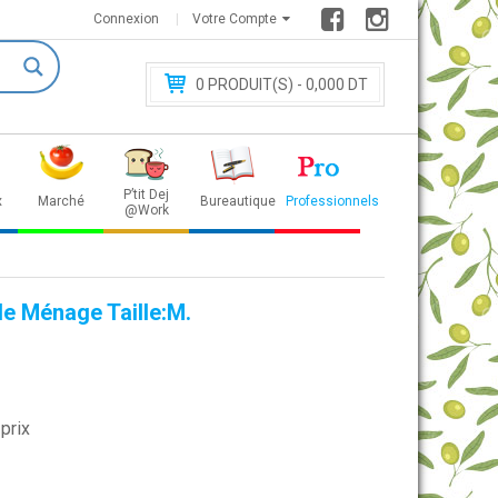
Connexion
Votre Compte
0
PRODUIT(S) - 0
,000 DT
P’tit Dej
x
Marché
Bureautique
Professionnels
@Work
de Ménage Taille:M.
prix